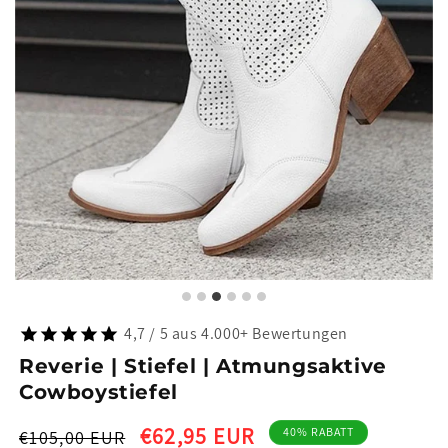
4,7 / 5 aus 4.000+ Bewertungen
Reverie | Stiefel | Atmungsaktive
Cowboystiefel
Normaler
Verkaufspreis
€62,95 EUR
40% RABATT
€105,00 EUR