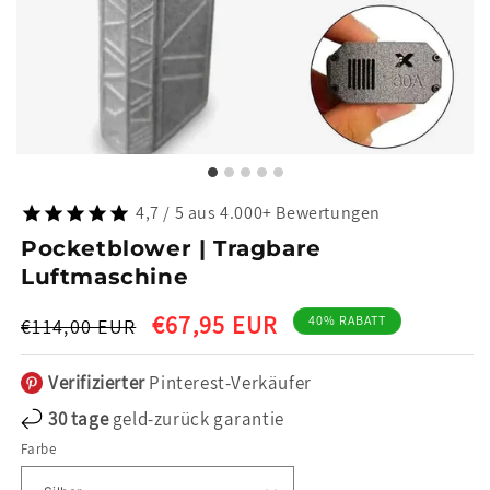
4,7 / 5 aus 4.000+ Bewertungen
Pocketblower | Tragbare
Luftmaschine
Normaler
Verkaufspreis
€67,95 EUR
40% RABATT
€114,00 EUR
Preis
Verifizierter
Pinterest-Verkäufer
30 tage
geld-zurück garantie
Farbe