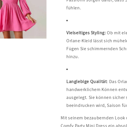
fühlen.
Vielseitiges Styling:
Ob mit el
Orlane-Kleid lässt sich mühel
Fügen Sie schimmernden Schm
hinzu.
Langlebige Qualität
: Das Orl
handwerklichem Können entwo
ausgelegt. Sie können sicher 
beeindrucken wird, Saison fü
Mit seinem bezaubernden Look u
Comfy Party Mini Dress ein abso