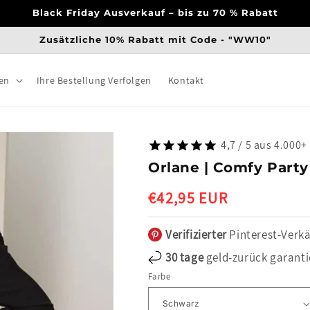
Black Friday Ausverkauf – bis zu 70 % Rabatt
Zusätzliche 10% Rabatt mit Code - "WW10"
en
Ihre Bestellung Verfolgen
Kontakt
4,7 / 5 aus 4.000
Orlane | Comfy Party
Normaler
€42,95 EUR
Preis
Verifizierter
Pinterest-Verkä
30 tage
geld-zurück garanti
Farbe