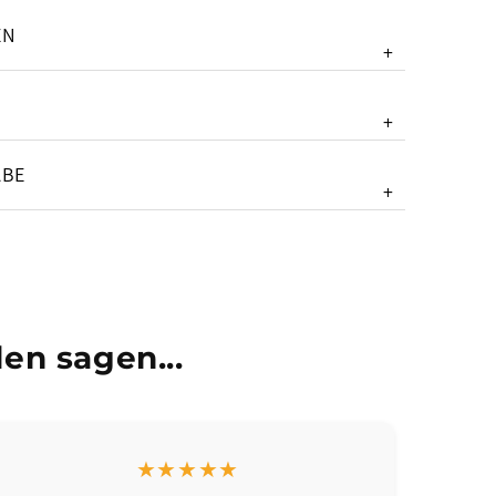
EN
+
+
ABE
+
en sagen...
★★★★★