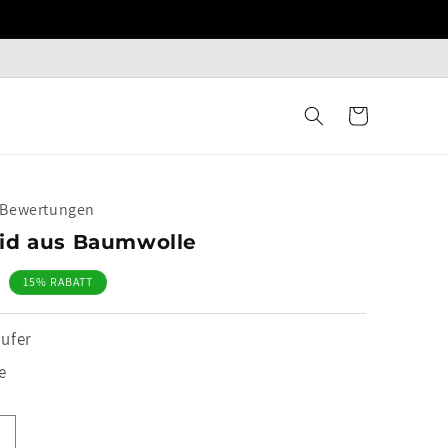
Warenkorb
+ Bewertungen
id aus Baumwolle
15% RABATT
ufer
e