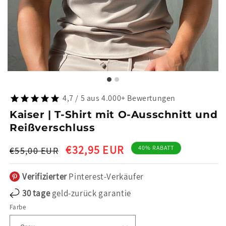
4,7 / 5 aus 4.000+ Bewertungen
Kaiser | T-Shirt mit O-Ausschnitt und
Reißverschluss
Normaler
Verkaufspreis
€32,95 EUR
40% RABATT
€55,00 EUR
Preis
Verifizierter
Pinterest-Verkäufer
30 tage
geld-zurück garantie
Farbe