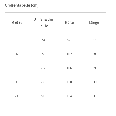
Größentabelle (cm)
Umfang der
Größe
Hüfte
Länge
Taille
S
74
98
97
M
78
102
98
L
82
106
99
XL
86
110
100
2XL
90
114
101