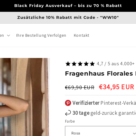
Black Friday Ausverkauf – bis zu 70 % Rabatt
Zusätzliche 10% Rabatt mit Code - "WW10"
en
Ihre Bestellung Verfolgen
Kontakt
4,7 / 5 aus 4.000
Fragenhaus Florales 
Normaler
Verkaufspreis
€34,95 EUR
€69,90 EUR
Preis
Verifizierter
Pinterest-Verkä
30 tage
geld-zurück garanti
Farbe