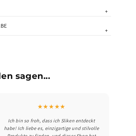
+
ABE
+
en sagen...
★★★★★
Ich bin so froh, dass ich Sliken entdeckt
habe! Ich liebe es, einzigartige und stilvolle
Produkte zu finden, und dieser Shop hat