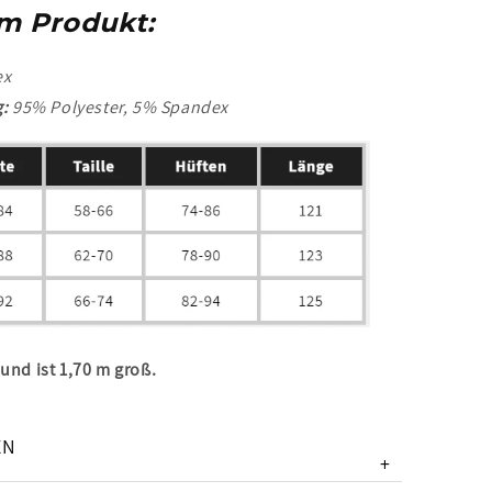
m Produkt:
ex
:
95% Polyester, 5% Spandex
und ist 1,70 m groß.
EN
+