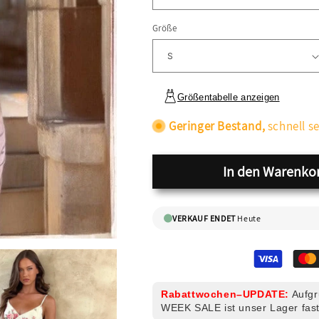
Größe
Größentabelle anzeigen
Geringer Bestand,
schnell se
In den Warenko
VERKAUF ENDET
Heute
Rabattwochen–UPDATE:
Aufgr
WEEK SALE ist unser Lager fast