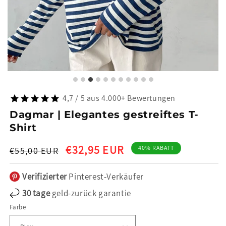
4,7 / 5 aus 4.000+ Bewertungen
Dagmar | Elegantes gestreiftes T-
Shirt
Normaler
Verkaufspreis
€32,95 EUR
40% RABATT
€55,00 EUR
Preis
Verifizierter
Pinterest-Verkäufer
30 tage
geld-zurück garantie
Farbe