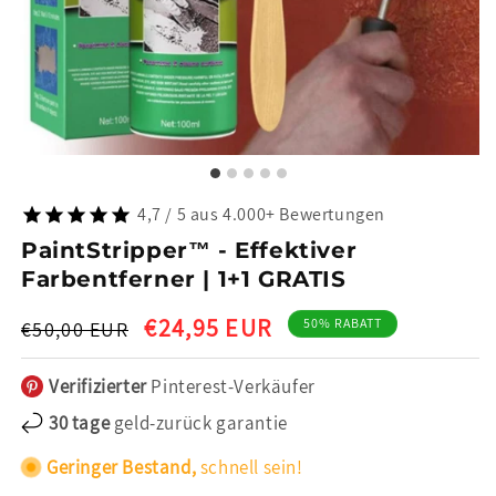
4,7 / 5 aus 4.000+ Bewertungen
PaintStripper™ - Effektiver
Farbentferner | 1+1 GRATIS
Normaler
Verkaufspreis
€24,95 EUR
50% RABATT
€50,00 EUR
Preis
Verifizierter
Pinterest-Verkäufer
30 tage
geld-zurück garantie
Geringer Bestand,
schnell sein!